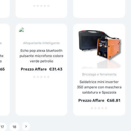
te
Altoparlante intelligente
Echo pop alexa bluetooth
nte
pulsante microfono colore
ro
verde petrolio
.65
Prezzo Affare
€
31.43
Bricolage e ferramenta
Saldatrice mini inverter
350 ampere con maschera
saldatura e Spazzola
Prezzo Affare
€
68.81
17
18