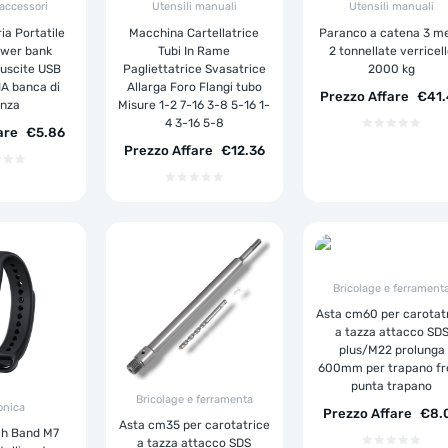
 accessori
Utensili manuali
Utensili manuali
ia Portatile
Macchina Cartellatrice
Paranco a catena 3 me
ower bank
Tubi In Rame
2 tonnellate verricel
uscite USB
Pagliettatrice Svasatrice
2000 kg
1A banca di
Allarga Foro Flangi tubo
Prezzo Affare
€
41
enza
Misure 1-2 7-16 3-8 5-16 1-
4 3-16 5-8
are
€
5.86
Prezzo Affare
€
12.36
Bricolage e ferrament
Asta cm60 per carotat
a tazza attacco SD
plus/M22 prolunga
600mm per trapano fr
punta trapano
Bricolage e ferramenta
onica
Prezzo Affare
€
8.
Asta cm35 per carotatrice
ch Band M7
a tazza attacco SDS