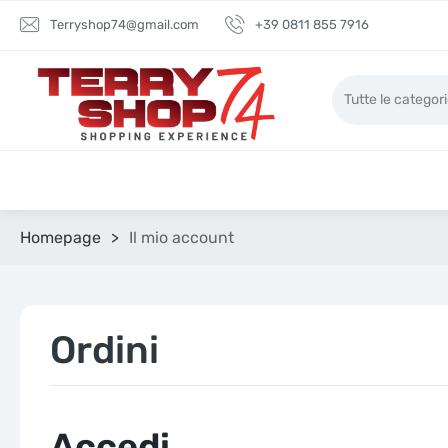
Terryshop74@gmail.com
+39 0811 855 7916
Homepage
>
Il mio account
Ordini
Accedi