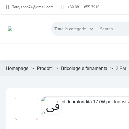
Terryshop74@gmail.com
+39 0811 855 7916
Homepage
>
Prodotti
>
Bricolage e ferramenta
>
2 Fari