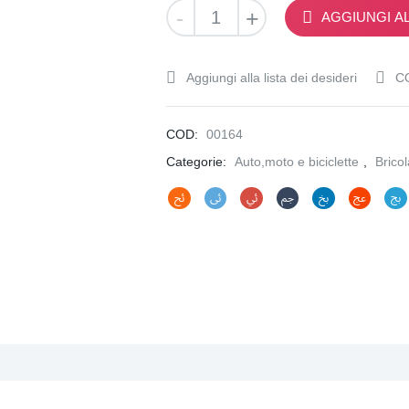
2
-
+
AGGIUNGI A
Fari
led
di
Aggiungi alla lista dei desideri
C
profondità
177W
per
COD:
00164
fuoristrada
Categorie:
Auto,moto e biciclette
,
Brico
trattori
camion
caravan
quantità