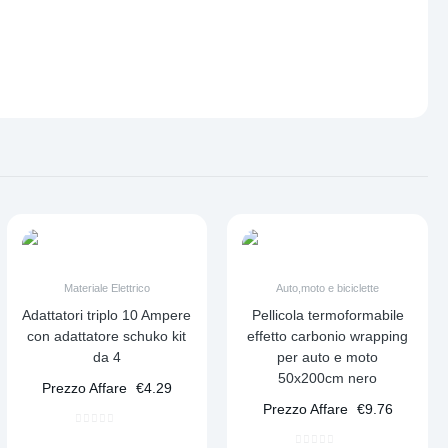
Materiale Elettrico
Auto,moto e biciclette
Adattatori triplo 10 Ampere
Pellicola termoformabile
con adattatore schuko kit
effetto carbonio wrapping
da 4
per auto e moto
50x200cm nero
Prezzo Affare
€
4.29
Prezzo Affare
€
9.76