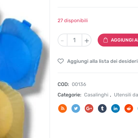
27 disponibili
4
-
+
AGGIUNGI A
Pezzi
Cestino
per
Aggiungi alla lista dei desideri
Friggitrice
ad
Aria
COD:
in
00136
Silicone
Categorie:
Casalinghi
,
Utensili d
Teglie
per
Friggitrice
ad
Aria
Forno