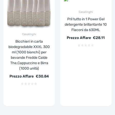
Casalinghi
Pril tutto in 1 Power Gel
detergente brillantante 10
Flaconi da 630ML
Casalinghi
Prezzo Affare
€
28.11
Bicchieri in carta
biodegradabile XXXL 300
ml (1000 bianchi) per
bevande Fredde Calde
The,Cappuccino e Birra
(1000 unità)
Prezzo Affare
€
30.84