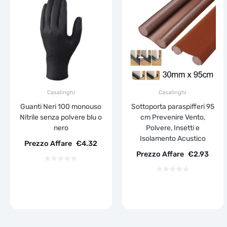
Casalinghi
Casalinghi
Guanti Neri 100 monouso
Sottoporta paraspifferi 95
Nitrile senza polvere blu o
cm Prevenire Vento,
nero
Polvere, Insetti e
Isolamento Acustico
Prezzo Affare
€
4.32
Prezzo Affare
€
2.93