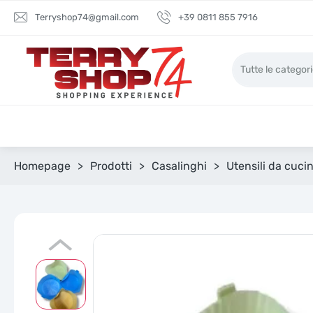
Terryshop74@gmail.com
+39 0811 855 7916
Homepage
>
Prodotti
>
Casalinghi
>
Utensili da cuci