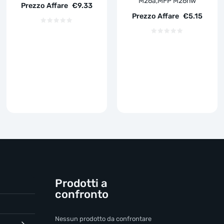
M26a,MFP M26nw
Prezzo Affare
€
9.33
Prezzo Affare
€
5.15
Prodotti a
confronto
Nessun prodotto da confrontare