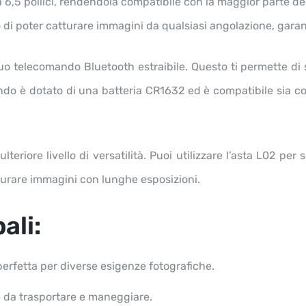
a 6,5 pollici, rendendola compatibile con la maggior parte de
o di poter catturare immagini da qualsiasi angolazione, garan
l suo telecomando Bluetooth estraibile. Questo ti permette di 
do è dotato di una batteria CR1632 ed è compatibile sia co
teriore livello di versatilità. Puoi utilizzare l’asta L02 per 
turare immagini con lunghe esposizioni.
ali:
rfetta per diverse esigenze fotografiche.
e da trasportare e maneggiare.