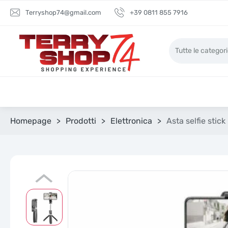
Terryshop74@gmail.com
+39 0811 855 7916
Homepage
>
Prodotti
>
Elettronica
>
Asta selfie sti