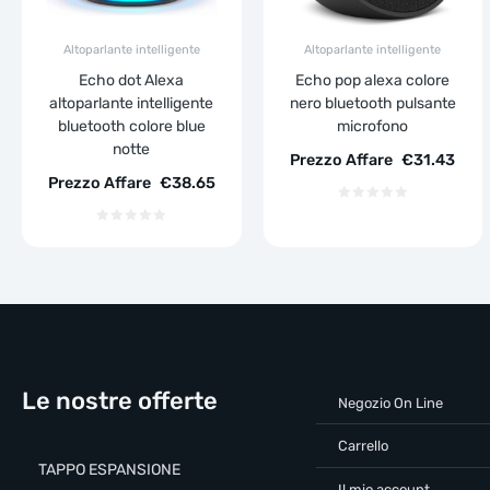
Altoparlante intelligente
Altoparlante intelligente
Echo dot Alexa
Echo pop alexa colore
altoparlante intelligente
nero bluetooth pulsante
bluetooth colore blue
microfono
notte
Prezzo Affare
€
31.43
Prezzo Affare
€
38.65
Le nostre offerte
Negozio On Line
Carrello
TAPPO ESPANSIONE
Il mio account