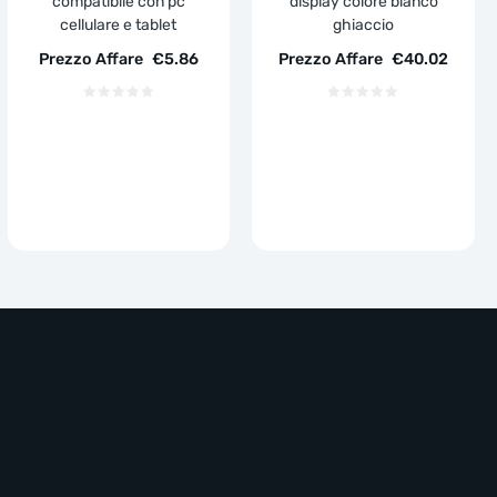
compatibile con pc
display colore bianco
cellulare e tablet
ghiaccio
Prezzo Affare
€
5.86
Prezzo Affare
€
40.02