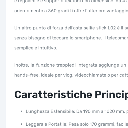
è regolabile e supporta telefoni con dimensioni da 4 
orientamento a 360 gradi ti offre l’ulteriore vantaggi
Un altro punto di forza dell’asta selfie stick L02 è i
senza bisogno di toccare lo smartphone. Il telecoman
semplice e intuitivo.
Inoltre, la funzione treppiedi integrata aggiunge un ul
hands-free, ideale per vlog, videochiamate o per cat
Caratteristiche Princip
Lunghezza Estensibile: Da 190 mm a 1020 mm, pe
Leggera e Portatile: Pesa solo 170 grammi, facil