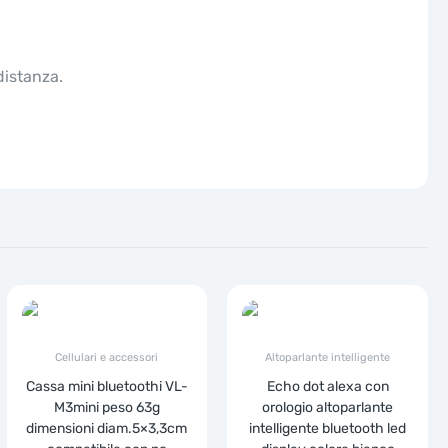
distanza.
Cellulari e accessori
Altoparlante intelligente
Cassa mini bluetoothi VL-
Echo dot alexa con
M3mini peso 63g
orologio altoparlante
dimensioni diam.5×3,3cm
intelligente bluetooth led