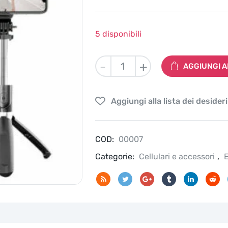
5 disponibili
Asta
-
+
AGGIUNGI A
selfie
stick
L02
Aggiungi alla lista dei desideri
con
telecomando
bluetooth
COD:
lunghezza
00007
102
Categorie:
Cellulari e accessori
,
E
cm
treppiedi
quantità