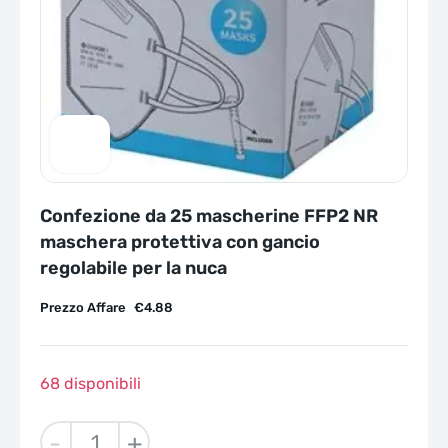
Confezione da 25 mascherine FFP2 NR
maschera protettiva con gancio
regolabile per la nuca
Prezzo Affare
€
4.88
68 disponibili
Confezione
-
+