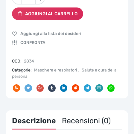
da
25
AGGIUNGI AL CARRELLO
mascherine
FFP2
NR
Aggiungi alla lista dei desideri
maschera
protettiva
CONFRONTA
con
gancio
regolabile
COD:
2834
per
Categorie:
Maschere e respiratori
,
Salute e cura della
la
persona
nuca
quantità
Descrizione
Recensioni (0)