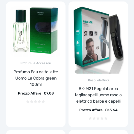
Profumi e Accessori
Profumo Eau de toilette
Uomo La Cobra green
Rasoi elettrici
100ml
BK-M21 Regolabarba
Prezzo Affare
€
7.08
tagliacapelli uomo rasoio
elettrico barba e capelli
Prezzo Affare
€
13.64