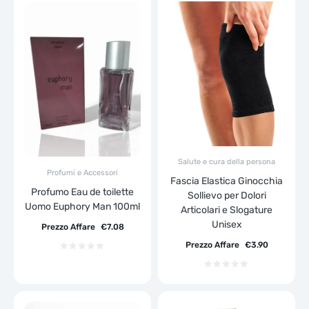
Salute e cura della persona
Profumi e Accessori
Fascia Elastica Ginocchia
Profumo Eau de toilette
Sollievo per Dolori
Uomo Euphory Man 100ml
Articolari e Slogature
Unisex
Prezzo Affare
€
7.08
Prezzo Affare
€
3.90