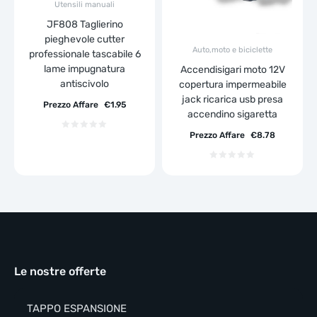
Utensili manuali
JF808 Taglierino
pieghevole cutter
Auto,moto e biciclette
professionale tascabile 6
lame impugnatura
Accendisigari moto 12V
antiscivolo
copertura impermeabile
jack ricarica usb presa
Prezzo Affare
€
1.95
accendino sigaretta
Prezzo Affare
€
8.78
Le nostre offerte
TAPPO ESPANSIONE