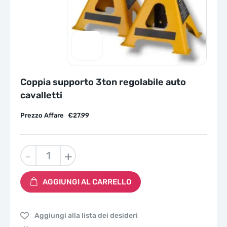
Coppia supporto 3ton regolabile auto
cavalletti
Prezzo Affare
€
27.99
Coppia
-
+
supporto
3ton
AGGIUNGI AL CARRELLO
regolabile
auto
cavalletti
Aggiungi alla lista dei desideri
quantità