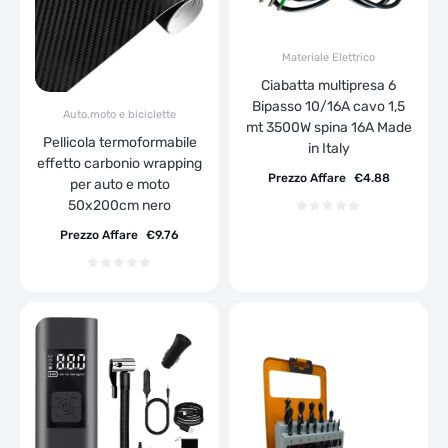
Materiale Elettrico
Ciabatta multipresa 6
Bipasso 10/16A cavo 1,5
Auto,moto e biciclette
mt 3500W spina 16A Made
Pellicola termoformabile
in Italy
effetto carbonio wrapping
Prezzo Affare
€
4.88
per auto e moto
50x200cm nero
Prezzo Affare
€
9.76