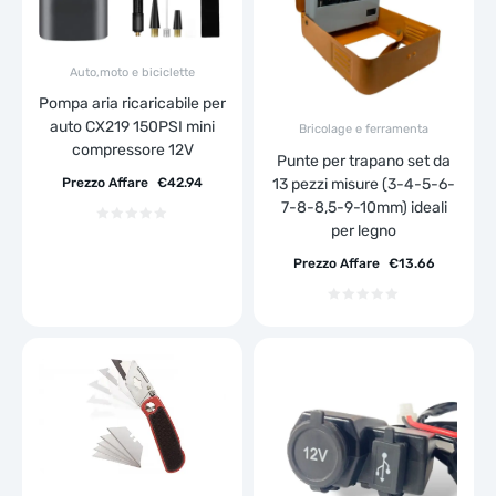
Auto,moto e biciclette
Pompa aria ricaricabile per
auto CX219 150PSI mini
Bricolage e ferramenta
compressore 12V
Punte per trapano set da
13 pezzi misure (3-4-5-6-
Prezzo Affare
€
42.94
7-8-8,5-9-10mm) ideali
per legno
Prezzo Affare
€
13.66