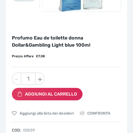
Profumo Eau de toilette donna
Dollar&Gambling Light blue 100ml
Prezzo Affare
€
7.08
Profumo
-
+
Eau
de
AGGIUNGI AL CARRELLO
toilette
donna
Dollar&Gambling
Aggiungi alla lista dei desideri
CONFRONTA
Light
blue
100ml
COD:
00039