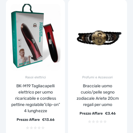
Rasoi elettrici
Profumi e Accessori
BK-M19 Tagliacapelli
Bracciale uomo
elettrico per uomo
cuoio/pelle segno
ricaricabile e cordless
zodiacale Ariete 20cm
pettine regolabile”clip-on”
regali per uomo
4 lunghezze
Prezzo Affare
€
3.46
Prezzo Affare
€
13.66