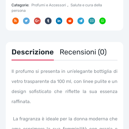
quantità
Categorie:
Profumi e Accessori
,
Salute e cura della
persona
Descrizione
Recensioni (0)
Il profumo si presenta in un’elegante bottiglia di
vetro trasparente da 100 ml, con linee pulite e un
design sofisticato che riflette la sua essenza
raffinata.
La fragranza è ideale per la donna moderna che
ama esprimere la sua femminilità con grazia e