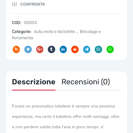
stick
CONFRONTA
foratura
tubeless
quantità
COD:
00003
Categorie:
Auto,moto e biciclette
,
Bricolage e
ferramenta
Descrizione
Recensioni (0)
Forare un pneumatico tubeless è sempre una pessima
esperienza, ma certo il tubeless offre molti vantaggi, oltre
a non perdere subito tutta l’aria in poco tempo, e’