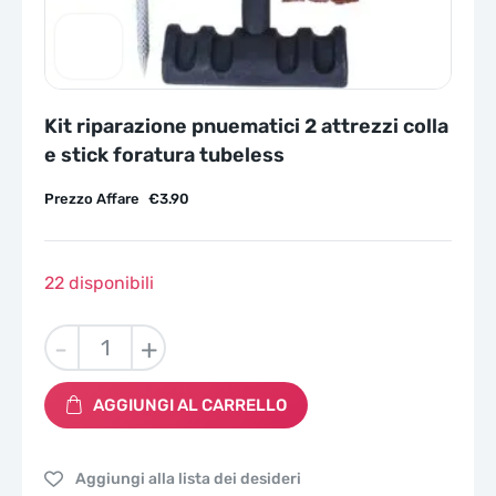
Kit riparazione pnuematici 2 attrezzi colla
e stick foratura tubeless
Prezzo Affare
€
3.90
22 disponibili
Kit
-
+
riparazione
pnuematici
AGGIUNGI AL CARRELLO
2
attrezzi
colla
Aggiungi alla lista dei desideri
e