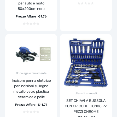
per auto e moto
50x200cm nero
Prezzo Affare
€
9.76
Bricolage e ferramenta
Incisore penna elettrico
per incisioni su legno
metallo vetro plastica
Utensili manuali
ceramica e pelle
SET CHIAVI A BUSSOLA
Prezzo Affare
€
11.71
CON CRICCHETTO 108 PZ
PEZZI CHROME