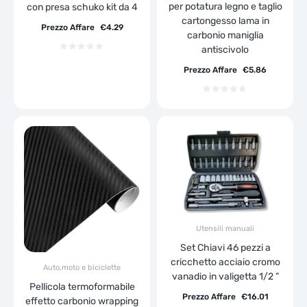
per potatura legno e taglio
con presa schuko kit da 4
cartongesso lama in
Prezzo Affare
€
4.29
carbonio maniglia
antiscivolo
Prezzo Affare
€
5.86
Utensili manuali
Set Chiavi 46 pezzi a
cricchetto acciaio cromo
Auto,moto e biciclette
vanadio in valigetta 1/2 ”
Pellicola termoformabile
Prezzo Affare
€
16.01
effetto carbonio wrapping