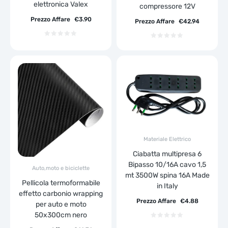
elettronica Valex
compressore 12V
Prezzo Affare
€
3.90
Prezzo Affare
€
42.94
Materiale Elettrico
Ciabatta multipresa 6
Bipasso 10/16A cavo 1,5
Auto,moto e biciclette
mt 3500W spina 16A Made
Pellicola termoformabile
in Italy
effetto carbonio wrapping
Prezzo Affare
€
4.88
per auto e moto
50x300cm nero