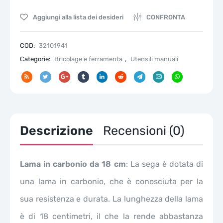
segaccio
Aggiungi alla lista dei desideri
CONFRONTA
per
potatura
legno
COD:
32101941
e
Categorie:
Bricolage e ferramenta
,
Utensili manuali
taglio
cartongesso
lama
in
carbonio
maniglia
Descrizione
Recensioni (0)
antiscivolo
quantità
Lama in carbonio da 18 cm
: La sega è dotata di
una lama in carbonio, che è conosciuta per la
sua resistenza e durata. La lunghezza della lama
è di 18 centimetri, il che la rende abbastanza