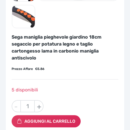
Sega maniglia pieghevole giardino 18cm
segaccio per potatura legno e taglio
cartongesso lama in carbonio maniglia
antiscivolo
Prezzo Affare
€
5.86
5 disponibili
Sega
-
+
maniglia
pieghevole
AGGIUNGI AL CARRELLO
giardino
18cm