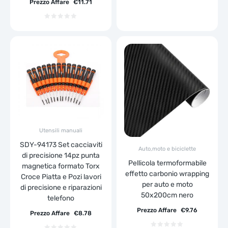
Prezzo Affare
€
11.71
Utensili manuali
SDY-94173 Set cacciaviti
Auto,moto e biciclette
di precisione 14pz punta
Pellicola termoformabile
magnetica formato Torx
effetto carbonio wrapping
Croce Piatta e Pozi lavori
per auto e moto
di precisione e riparazioni
50x200cm nero
telefono
Prezzo Affare
€
9.76
Prezzo Affare
€
8.78