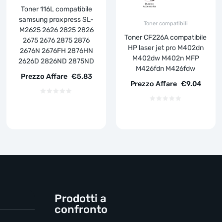
Toner 116L compatibile
samsung proxpress SL-
Toner compatibili
M2625 2626 2825 2826
Toner CF226A compatibile
2675 2676 2875 2876
HP laser jet pro M402dn
2676N 2676FH 2876HN
M402dw M402n MFP
2626D 2826ND 2875ND
M426fdn M426fdw
Prezzo Affare
€
5.83
Prezzo Affare
€
9.04
Prodotti a
confronto