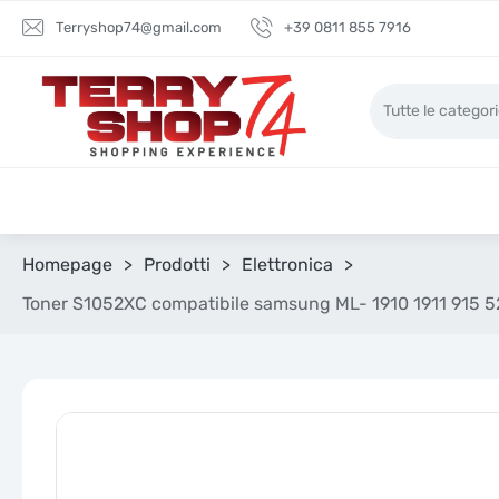
Terryshop74@gmail.com
+39 0811 855 7916
Homepage
>
Prodotti
>
Elettronica
>
Toner S1052XC compatibile samsung ML- 1910 1911 91