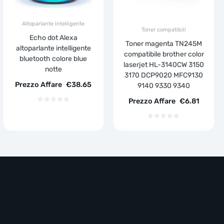
Altoparlante intelligente
Toner compatibili
Echo dot Alexa
Toner magenta TN245M
altoparlante intelligente
compatibile brother color
bluetooth colore blue
laserjet HL-3140CW 3150
notte
3170 DCP9020 MFC9130
Prezzo Affare
€
38.65
9140 9330 9340
Prezzo Affare
€
6.81