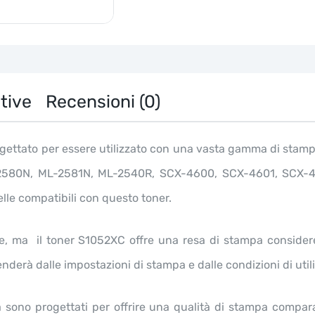
2580N
2581N
2540R
SCX-
4600
4601
4623F
tive
Recensioni (0)
4623FW
SF-
650
ogettato per essere utilizzato con una vasta gamma di stamp
650P
651P
2580N, ML-2581N, ML-2540R, SCX-4600, SCX-4601, SCX-
quantità
elle compatibili con questo toner.
e, ma il toner S1052XC offre una resa di stampa conside
nderà dalle impostazioni di stampa e dalle condizioni di util
tà sono progettati per offrire una qualità di stampa compara