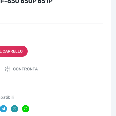
F-650 650P 651P
L CARRELLO
CONFRONTA
patibili