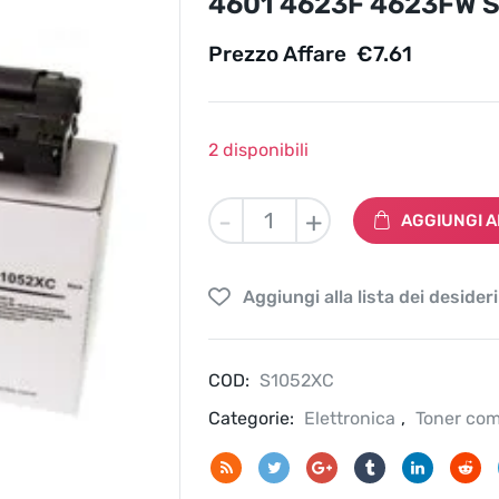
4601 4623F 4623FW S
Prezzo Affare
€
7.61
2 disponibili
Toner
-
+
AGGIUNGI A
S1052XC
compatibile
samsung
Aggiungi alla lista dei desideri
ML-
1910
1911
COD:
915
S1052XC
525
Categorie:
Elettronica
,
Toner com
2525W
2545
2526