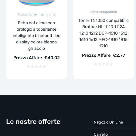
Toner compatibili
Altoparlante intelligente
Toner TN1050 compatibile
Echo dot alexa con
Brother HL-1110 1112A
orologio altoparlante
1210 1212 DCP-1510 1512
intelligente bluetooth led
1610 1612 MFC-1810 1815
display colore bianco
1910
ghiaccio
Prezzo Affare
€
2.77
Prezzo Affare
€
40.02
Le nostre offerte
Negozio On Line
Carrello