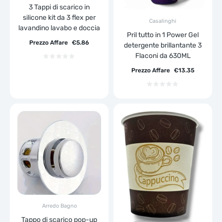
3 Tappi di scarico in
silicone kit da 3 flex per
Casalinghi
lavandino lavabo e doccia
Pril tutto in 1 Power Gel
Prezzo Affare
€
5.86
detergente brillantante 3
Flaconi da 630ML
Prezzo Affare
€
13.35
Arredo Bagno
Tappo di scarico pop-up