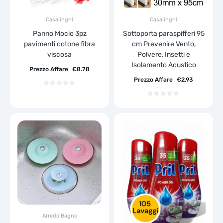
Casalinghi
Casalinghi
Panno Mocio 3pz
Sottoporta paraspifferi 95
pavimenti cotone fibra
cm Prevenire Vento,
viscosa
Polvere, Insetti e
Isolamento Acustico
Prezzo Affare
€
8.78
Prezzo Affare
€
2.93
Arredo Bagno