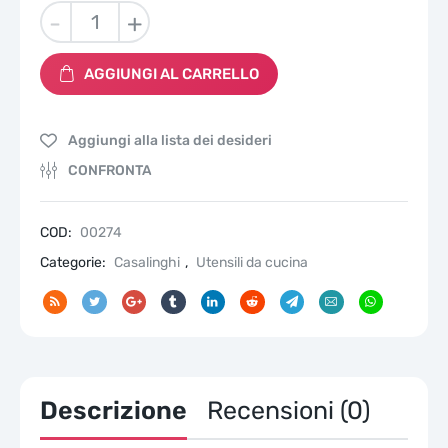
Bicchieri
-
+
in
carta
AGGIUNGI AL CARRELLO
biodegradabile
XXXL
300
Aggiungi alla lista dei desideri
ml,
(1000
CONFRONTA
Coffe)e
per
bevande
COD:
00274
Fredde
Categorie:
Casalinghi
,
Utensili da cucina
Calde
The,Cappuccino
e
Birra
quantità
Descrizione
Recensioni (0)