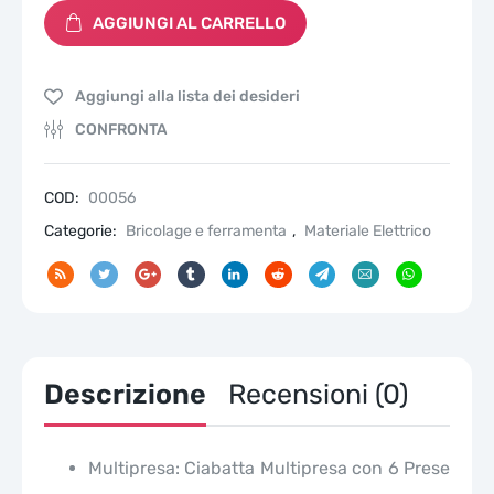
6
AGGIUNGI AL CARRELLO
Bipasso
10/16A
cavo
Aggiungi alla lista dei desideri
1,5
mt
CONFRONTA
3500W
spina
16A
COD:
00056
quantità
Categorie:
Bricolage e ferramenta
,
Materiale Elettrico
Descrizione
Recensioni (0)
Multipresa: Ciabatta Multipresa con 6 Prese