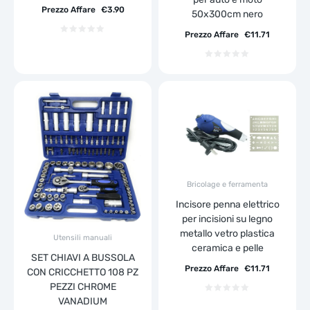
Prezzo Affare
€
3.90
50x300cm nero
Prezzo Affare
€
11.71
Bricolage e ferramenta
Incisore penna elettrico
per incisioni su legno
metallo vetro plastica
Utensili manuali
ceramica e pelle
SET CHIAVI A BUSSOLA
Prezzo Affare
€
11.71
CON CRICCHETTO 108 PZ
PEZZI CHROME
VANADIUM