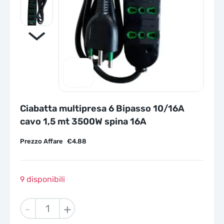
Ciabatta multipresa 6 Bipasso 10/16A
cavo 1,5 mt 3500W spina 16A
Prezzo Affare
€
4.88
9 disponibili
Ciabatta
-
+
multipresa