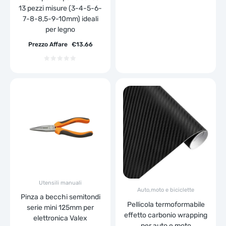
13 pezzi misure (3-4-5-6-
7-8-8,5-9-10mm) ideali
per legno
Prezzo Affare
€
13.66
Utensili manuali
Auto,moto e biciclette
Pinza a becchi semitondi
Pellicola termoformabile
serie mini 125mm per
effetto carbonio wrapping
elettronica Valex
per auto e moto