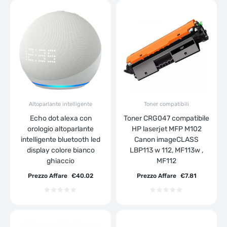
Altoparlante intelligente
Toner compatibili
Echo dot alexa con
Toner CRG047 compatibile
orologio altoparlante
HP laserjet MFP M102
intelligente bluetooth led
Canon imageCLASS
display colore bianco
LBP113 w 112, MF113w ,
ghiaccio
MF112
Prezzo Affare
€
40.02
Prezzo Affare
€
7.81