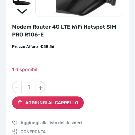
Modem Router 4G LTE WiFi Hotspot SIM
PRO R106-E
Prezzo Affare
€
58.56
1 disponibili
Modem
-
+
Router
4G
AGGIUNGI AL CARRELLO
LTE
WiFi
Hotspot
Aggiungi alla lista dei desideri
SIM
PRO
CONFRONTA