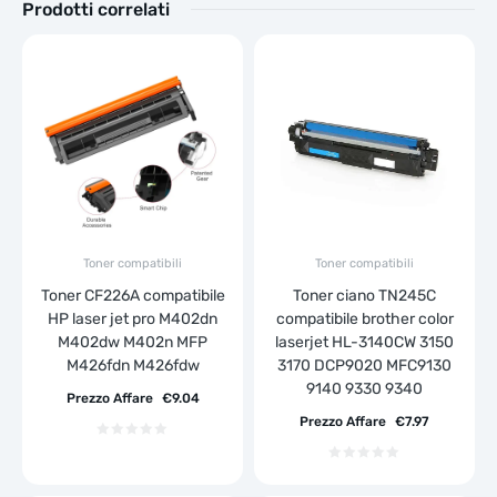
Prodotti correlati
Toner compatibili
Toner compatibili
Toner CF226A compatibile
Toner ciano TN245C
HP laser jet pro M402dn
compatibile brother color
M402dw M402n MFP
laserjet HL-3140CW 3150
M426fdn M426fdw
3170 DCP9020 MFC9130
9140 9330 9340
Prezzo Affare
€
9.04
Prezzo Affare
€
7.97