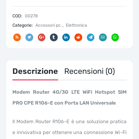
R106-
E
quantità
COD:
00278
Categorie:
Accessori pc
,
Elettronica
Descrizione
Recensioni (0)
Modem Router 4G/3G LTE WiFi Hotspot SIM
PRO CPE R106-E con Porta LAN Universale
Il Modem Router R106-E è una soluzione pratica
e innovativa per ottenere una connessione Wi-Fi