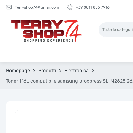
Terryshop74@gmail.com
+39 0811 855 7916
Homepage
>
Prodotti
>
Elettronica
>
Toner 116L compatibile samsung proxpress SL-M2625 