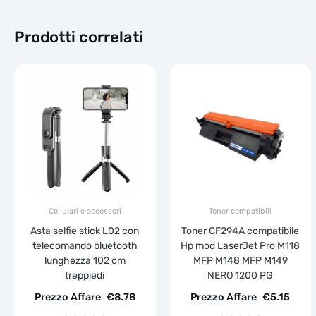
Prodotti correlati
Cellulari e accessori
Toner compatibili
Asta selfie stick L02 con
Toner CF294A compatibile
telecomando bluetooth
Hp mod LaserJet Pro M118
lunghezza 102 cm
MFP M148 MFP M149
treppiedi
NERO 1200 PG
Prezzo Affare
€
8.78
Prezzo Affare
€
5.15