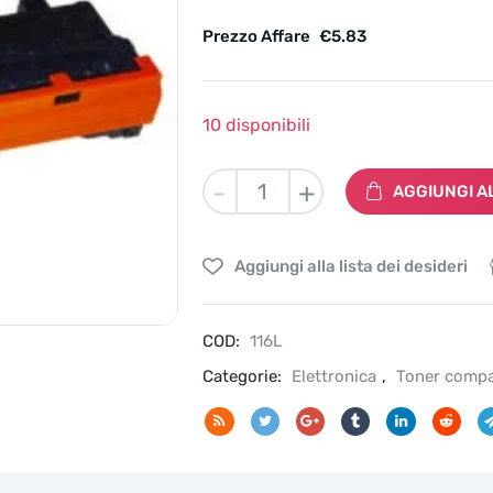
Prezzo Affare
€
5.83
10 disponibili
Toner
-
+
AGGIUNGI A
116L
compatibile
samsung
Aggiungi alla lista dei desideri
proxpress
SL-
M2625
COD:
116L
2626
2825
Categorie:
Elettronica
,
Toner compat
2826
2675
2676
2875