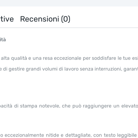
2876
2676N
2676FH
tive
Recensioni (0)
2876HN
2626D
2826ND
ità
2875ND
quantità
di alta qualità e una resa eccezionale per soddisfare le tue 
di gestire grandi volumi di lavoro senza interruzioni, garant
pacità di stampa notevole, che può raggiungere un elevato
 eccezionalmente nitide e dettagliate, con testo leggibil