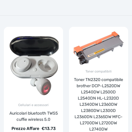
Toner compatibili
Toner TN2320 compatibile
brother DCP-L2520DW
L2540DW L2500D
L2540DN HL-L2320D
L2340DW L2360DW
Cellulari e accessori
L2380DW L2300D
Auricolari bluetooth TWS5
L2360DN L2365DW MFC-
cuffie wireless 5.0
L2700DW L2720DW
Prezzo Affare
€
13.73
L2740DW