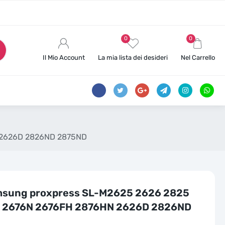
0
0
Il Mio Account
La mia lista dei desideri
Nel Carrello
N 2626D 2826ND 2875ND
amsung proxpress SL-M2625 2626 2825
6 2676N 2676FH 2876HN 2626D 2826ND