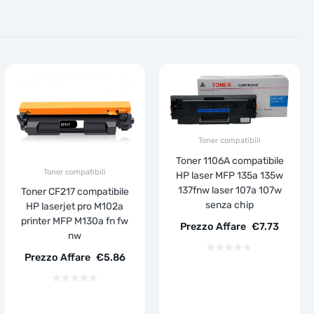
Toner compatibili
Toner 1106A compatibile
Toner compatibili
HP laser MFP 135a 135w
137fnw laser 107a 107w
Toner CF217 compatibile
senza chip
HP laserjet pro M102a
printer MFP M130a fn fw
Prezzo Affare
€
7.73
nw
Prezzo Affare
€
5.86