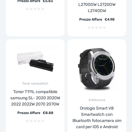
Prezzo Affare
€
5.83
L2700DW L2720DW
L2740DW
Prezzo Affare
€
4.98
Toner compatibili
Toner T111L compatibile
samsung SL- 2020 2020W
Elettronica
2022 2022W 2070 2070W
Orologio Smart V8
Prezzo Affare
€
8.88
Smartwatch con
Bluetooth fotocamera sim
card per IOS e Android