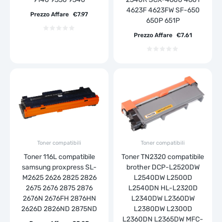
4623F 4623FW SF-650
Prezzo Affare
€
7.97
650P 651P
Prezzo Affare
€
7.61
Toner compatibili
Toner compatibili
Toner 116L compatibile
Toner TN2320 compatibile
samsung proxpress SL-
brother DCP-L2520DW
M2625 2626 2825 2826
L2540DW L2500D
2675 2676 2875 2876
L2540DN HL-L2320D
2676N 2676FH 2876HN
L2340DW L2360DW
2626D 2826ND 2875ND
L2380DW L2300D
L2360DN L2365DW MFC-