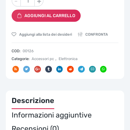
-
+
-
PC
AGGIUNGI AL CARRELLO
Z3700
Mouse
Wireless,
Aggiungi alla lista dei desideri
CONFRONTA
Sensore
Preciso,
Tecnologia
COD:
00126
LED
Categorie:
Accessori pc
,
Elettronica
Blue,
1200
DPI,
3
Pulsanti,
Rotella
Descrizione
Scorrimento,
Ricevitore
USB
Informazioni aggiuntive
Wireless
2.4
Recensioni (0)