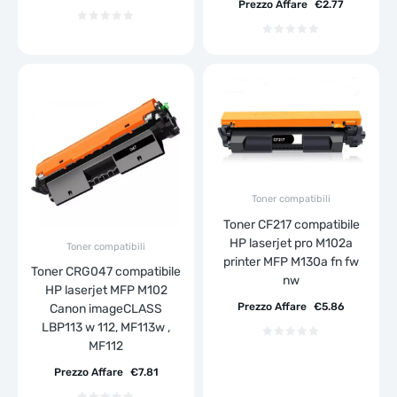
Prezzo Affare
€
2.77
Toner compatibili
Toner CF217 compatibile
HP laserjet pro M102a
Toner compatibili
printer MFP M130a fn fw
Toner CRG047 compatibile
nw
HP laserjet MFP M102
Prezzo Affare
€
5.86
Canon imageCLASS
LBP113 w 112, MF113w ,
MF112
Prezzo Affare
€
7.81