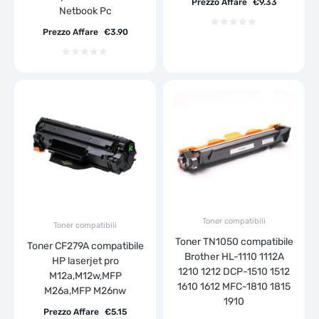
Prezzo Affare
€
9.33
Netbook Pc
Prezzo Affare
€
3.90
Toner compatibili
Toner compatibili
Toner TN1050 compatibile
Toner CF279A compatibile
Brother HL-1110 1112A
HP laserjet pro
1210 1212 DCP-1510 1512
M12a,M12w,MFP
1610 1612 MFC-1810 1815
M26a,MFP M26nw
1910
Prezzo Affare
€
5.15