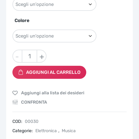
Colore
Lettore
-
+
MP3
mini
AGGIUNGI AL CARRELLO
digite
con
schermo
Aggiungi alla lista dei desideri
quantità
CONFRONTA
COD:
00030
Categorie:
Elettronica
,
Musica